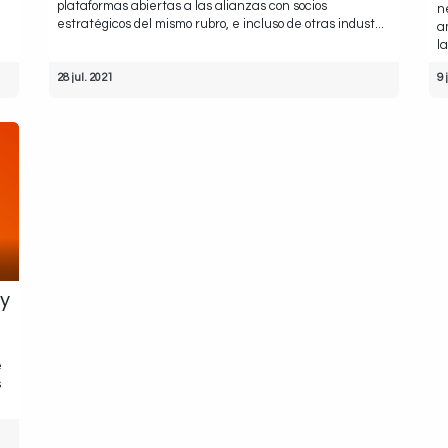
plataformas abiertas a las alianzas con socios
n
estratégicos del mismo rubro, e incluso de otras indust...
a
l
28 jul. 2021
9 
 y
e
s