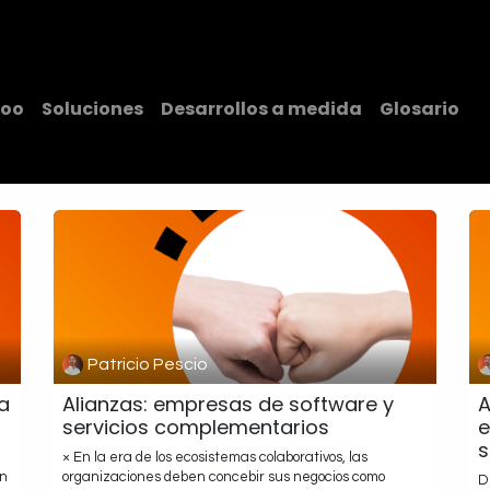
teligencia Artificial
Servicios
Blog
Nosotros
Cont
oo
Soluciones
Desarrollos a medida
Glosario
Patricio Pescio
a
Alianzas: empresas de software y
A
servicios complementarios
e
s
× En la era de los ecosistemas colaborativos, las
en
organizaciones deben concebir sus negocios como
D