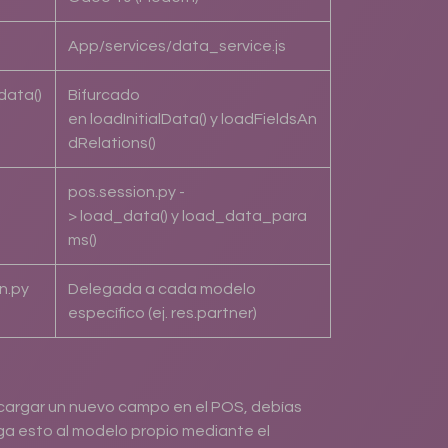
App/services/data_service.js
data()
Bifurcado
en loadInitialData() y loadFieldsAn
dRelations()
pos.session.py -
> load_data() y load_data_para
ms()
n.py
Delegada a cada modelo
específico (ej. res.partner)
 cargar un nuevo campo en el POS, debías
ga esto al modelo propio mediante el