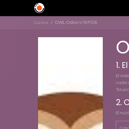
Home
Soluciones
In
Cursos
OWL Odoo v19 POS
O
1. 
El vid
cada v
"brusc
2. 
El núc
Cara