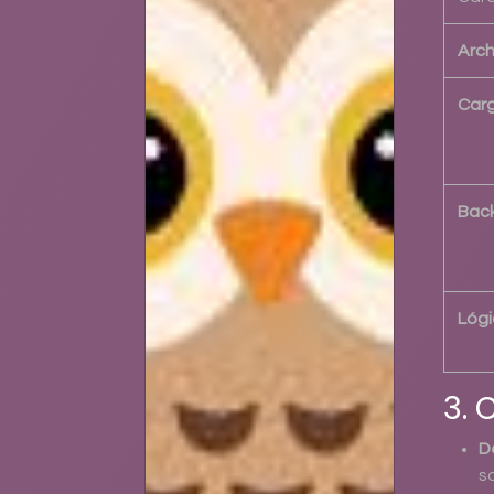
Arch
Car
Back
Lógi
3. 
D
s