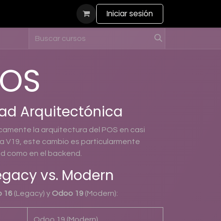
actanos
Iniciar sesión
POS
idad Arquitectónica
icamente la arquitectura del POS en casi
 la V19, este cambio es particularmente
end como en el backend.
egacy vs. Modern
 16
(Legacy) y
Odoo 19
(Modern):
Odoo 19 (Modern)