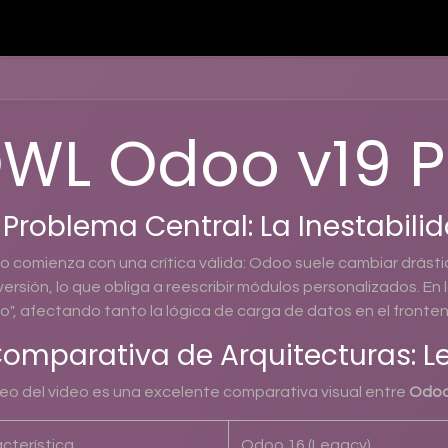
teligencia Artificial
Servicios
Blog
Nosotros
Cont
WL Odoo v19 
El Problema Central: La Inestabil
eo comienza con una crítica válida: Odoo suele cambiar drást
ersión, lo que obliga a reescribir módulos personalizados. En
o", afectando tanto la lógica de carga de datos en el front
Comparativa de Arquitecturas: L
leo del video es una excelente comparativa visual entre
Odoo
cterística
Odoo 16 (Legacy)