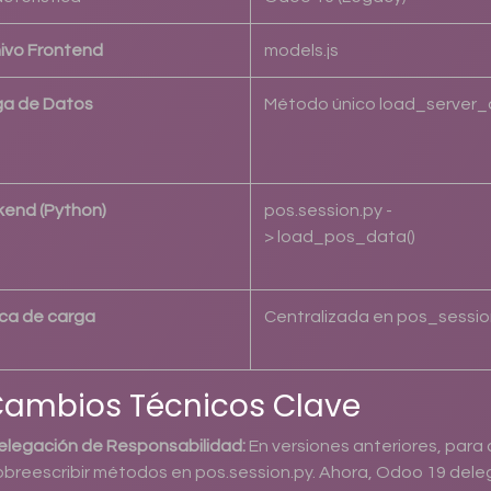
ivo Frontend
models.js
ga de Datos
Método único load_server_
end (Python)
pos.session.py -
> load_pos_data()
ca de carga
Centralizada en pos_sessio
Cambios Técnicos Clave
elegación de Responsabilidad:
En versiones anteriores, para
obreescribir métodos en pos.session.py. Ahora, Odoo 19 dele