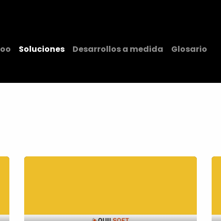
teligencia Artificial
Servicios
Blog
Nosotros
Cont
oo
Soluciones
Desarrollos a medida
Glosario