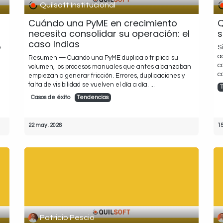
Quilsoft Institucional
Cuándo una PyME en crecimiento
Q
necesita consolidar su operación: el
s
caso Indias
o
S
a
Resumen — Cuando una PyME duplica o triplica su
c
volumen, los procesos manuales que antes alcanzaban
c
empiezan a generar fricción. Errores, duplicaciones y
falta de visibilidad se vuelven el día a día. ...
Casos de éxito
Tendencias
22 may. 2026
1
Patricio Pescio