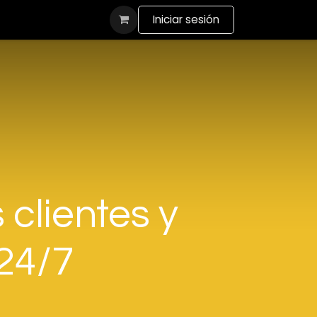
actanos
Iniciar sesión
 clientes y
 24/7