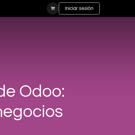
actanos
Iniciar sesión
 de Odoo:
negocios