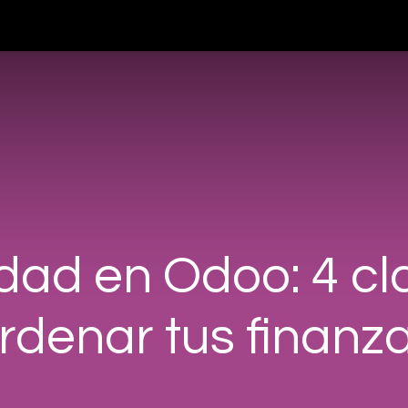
teligencia Artificial
Servicios
Blog
Nosotros
Cont
idad en Odoo: 4 cl
rdenar tus finanz