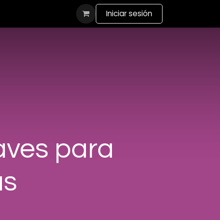
actanos
Iniciar sesión
aves para
as