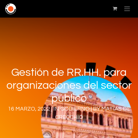
Gestión de RR.HH. para
organizaciones del sector
público
16 MARZO, 2022 | IN GOBIERNO | BY MATÍAS DE
CRECCHIO