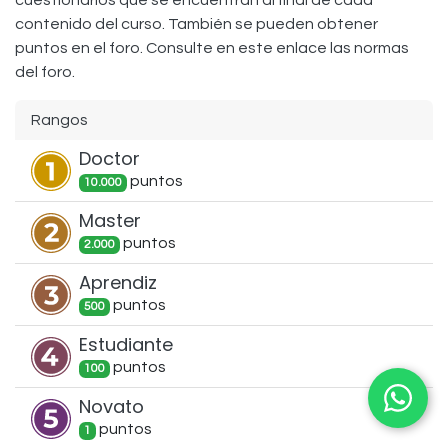
cuestionarios que se encuentran al final de cada
contenido del curso. También se pueden obtener
puntos en el foro. Consulte en este enlace las normas
del foro.
Rangos
Doctor
punto
s
10.000
Master
punto
s
2.000
Aprendiz
punto
s
500
Estudiante
punto
s
100
Novato
punto
s
1