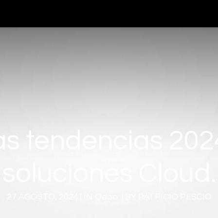
teligencia Artificial
Servicios
Blog
Nosotros
Cont
s tendencias 202
soluciones Cloud.
27 AGOSTO, 2024 | IN Odoo | BY PATRICIO PESCIO