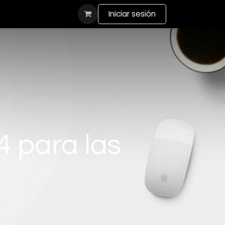
actanos
Iniciar sesión
4 para las