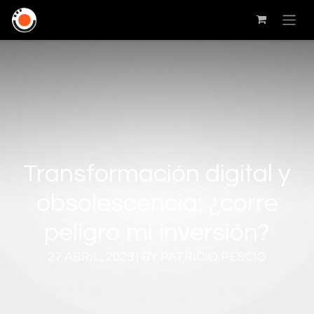
Transformación digital y
obsolescencia: ¿corre
peligro mi inversión?
27 ABRIL, 2023 | BY PATRICIO PESCIO