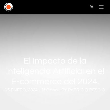
El Impacto de la
Inteligencia Artificial en el
E-commerce del 2024.
15 ENERO, 2024 | IN Odoo | BY PATRICIO PESCIO