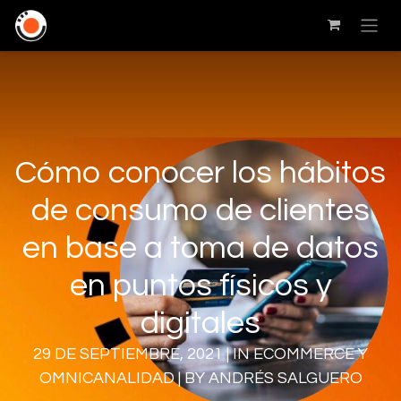
Cómo conocer los hábitos
de consumo de clientes
en base a toma de datos
en puntos físicos y
digitales
29 DE SEPTIEMBRE, 2021 | IN ECOMMERCE Y
OMNICANALIDAD | BY ANDRÉS SALGUERO