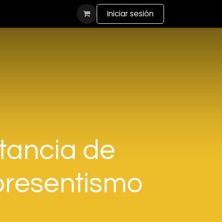
actanos
Iniciar sesión
tancia de
 presentismo