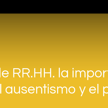
teligencia Artificial
Servicios
Blog
Nosotros
Cont
de RR.HH. la impor
l ausentismo y el