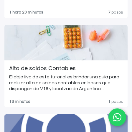
1 hora 20 minutos
7
pasos
Alta de saldos Contables
El objetivo de este tutorial es brindar una guía para
realizar alta de saldos contables en bases que
dispongan de V16 y localización Argentina.
Si necesita ayuda para dar alta de saldos contables
de otra versión o localización, no dude en consultar
18 minutos
1
pasos
a su PM o comercial asignado.