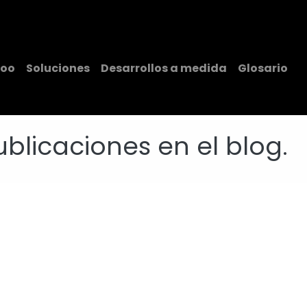
teligencia Artificial
Servicios
Blog
Nosotros
Cont
oo
Soluciones
Desarrollos a medida
Glosario
blicaciones en el blog.