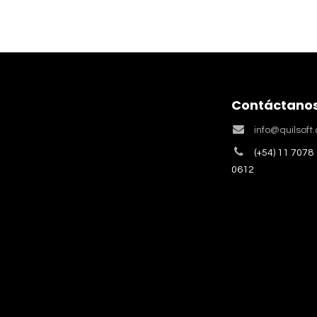
Contáctano
info@quilsoft
(+54) 11 7078
0612